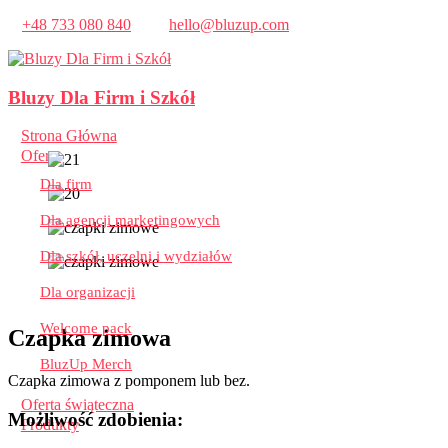
+48 733 080 840
hello@bluzup.com
Bluzy Dla Firm i Szkół
Strona Główna
Oferta
Dla firm
Dla agencji marketingowych
Dla szkół, uczelni i wydziałów
Dla organizacji
Welcome pack
Czapka zimowa
BluzUp Merch
Czapka zimowa z pomponem lub bez.
Oferta świąteczna
Możliwość zdobienia:
Produkty