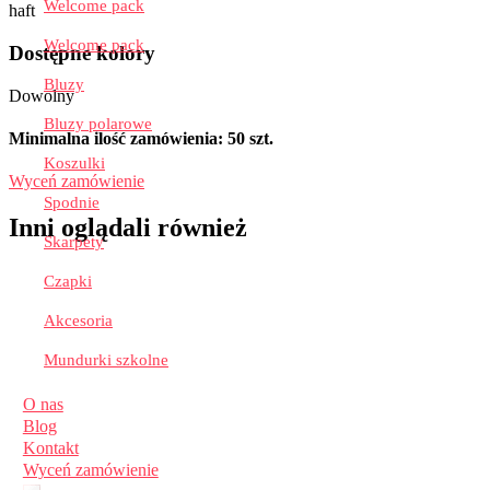
Welcome pack
haft
Welcome pack
Dostępne kolory
Bluzy
Dowolny
Bluzy polarowe
Minimalna ilość zamówienia: 50 szt.
Koszulki
Wyceń zamówienie
Spodnie
Inni oglądali również
Skarpety
Czapki
Akcesoria
Mundurki szkolne
O nas
Blog
Kontakt
Wyceń zamówienie