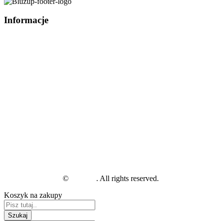
Informacje
E-mail:
hello@bluzup.com
Tel.
733 080 840
Kontakt
O nas
Blog
Jak zwrócić paczkę pokazową?
Tabela rozmiarów
Kolorystyka
Polityka prywatności
Ogólne warunki sprzedaży
facebook
instagram
linkedin
©
BluzUp
. All rights reserved.
Koszyk na zakupy