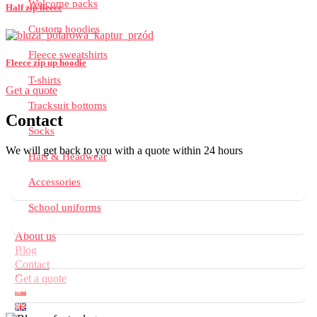
Welcome packs
Half zip fleece
Custom hoodies
Fleece sweatshirts
Fleece zip up hoodie
T-shirts
Get a quote
Tracksuit bottoms
Contact
Socks
We will get back to you with a quote within 24 hours
Hats & Headwear
Accessories
School uniforms
About us
Blog
Contact
Get a quote