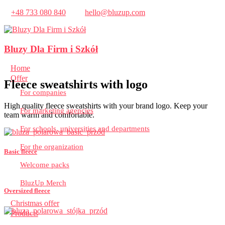
+48 733 080 840
hello@bluzup.com
Bluzy Dla Firm i Szkół
Home
Offer
Fleece sweatshirts with logo
For companies
High quality fleece sweatshirts with your brand logo. Keep your
For marketing agencies
team warm and comfortable.
For schools, universities and departments
For the organization
Basic fleece
Welcome packs
BluzUp Merch
Oversized fleece
Christmas offer
Products