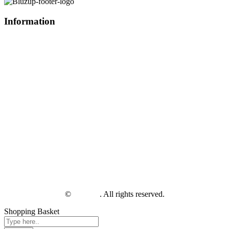
Information
E-mail: hello@bluzup.com
Phone:
+48 733 080 840
Contact
About Us
Blog
Sample pack return
Sample pack return
Size range
Colour range
Privacy policy
General terms of sale
facebook
instagram
linkedin
©
BluzUp
. All rights reserved.
Shopping Basket