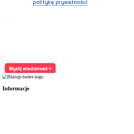
Informacje
E-mail:
hello@bluzup.com
Tel.
733 080 840
Kontakt
O nas
Blog