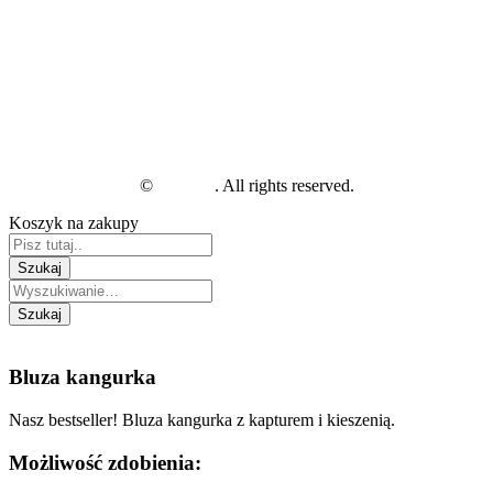
Jak zwrócić paczkę pokazową?
Tabela rozmiarów
Kolorystyka
Polityka prywatności
Ogólne warunki sprzedaży
facebook
instagram
linkedin
©
BluzUp
. All rights reserved.
Koszyk na zakupy
Bluza kangurka
Nasz bestseller! Bluza kangurka z kapturem i kieszenią.
Możliwość zdobienia: