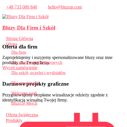
+48 733 080 840
hello@bluzup.com
Bluzy Dla Firm i Szkół
Strona Główna
Oferta
Oferta dla firm
Dla firm
Zaprojektujemy i uszyjemy spersonalizowane bluzy oraz inne
produkty dla Twojej firmy
Dla agencji marketingowych
Wyceń zamówienie
Dla szkół, uczelni i wydziałów
Dla organizacji
Darmowe projekty graficzne
Welcome pack
Przygotowujemy bezpłatne wizualizacje odzieży zgodnie z
identyfikacją wizualną Twojej firmy.
BluzUp Merch
Oferta świąteczna
Produkty